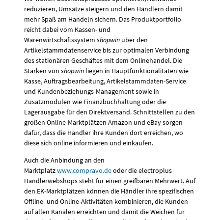
Akzeptieren
reduzieren, Umsätze steigern und den Händlern damit
mehr Spaß am Handeln sichern. Das Produktportfolio
powered by
Usercentrics Consent
reicht dabei vom Kassen- und
Management Platform
&
Trusted
Warenwirtschaftssystem
shopwin
über den
Shops
Artikelstammdatenservice bis zur optimalen Verbindung
des stationären Geschäftes mit dem Onlinehandel. Die
Stärken von
shopwin
liegen in Hauptfunktionalitäten wie
Kasse, Auftragsbearbeitung, Artikelstammdaten-Service
und Kundenbeziehungs-Management sowie in
Zusatzmodulen wie Finanzbuchhaltung oder die
Lagerausgabe für den Direktversand. Schnittstellen zu den
großen Online-Marktplätzen Amazon und eBay sorgen
dafür, dass die Händler ihre Kunden dort erreichen, wo
diese sich online informieren und einkaufen.
Auch die Anbindung an den
Marktplatz
www.compravo.de
oder die electroplus
Händlerwebshops steht für einen greifbaren Mehrwert. Auf
den EK-Marktplätzen können die Händler ihre spezifischen
Offline- und Online-Aktivitäten kombinieren, die Kunden
auf allen Kanälen erreichten und damit die Weichen für