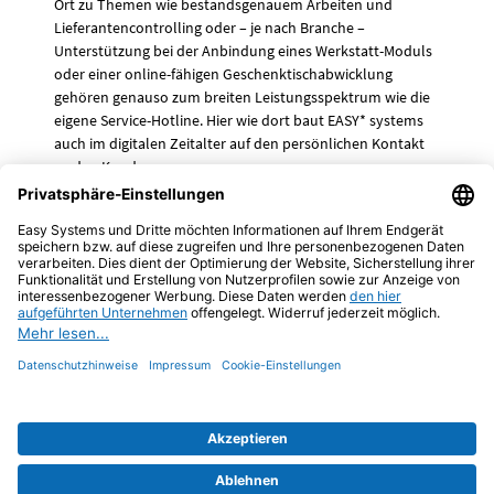
Ort zu Themen wie bestandsgenauem Arbeiten und
Lieferantencontrolling oder – je nach Branche –
Unterstützung bei der Anbindung eines Werkstatt-Moduls
oder einer online-fähigen Geschenktischabwicklung
gehören genauso zum breiten Leistungsspektrum wie die
eigene Service-Hotline. Hier wie dort baut EASY* systems
auch im digitalen Zeitalter auf den persönlichen Kontakt
zu den Kunden.
Erfolg durch Dialog!
Eine Haltung, die übrigens auch Kunden außerhalb der EK
überzeugt. So zählen zum Beispiel die werkmarkt-Häuser
der EURO DIY, Kooperationspartner wie VEDES oder
Verbundgruppen wie die Decor Union zu den „Anhängern“
von
shopwin.
Impressum
Datenschutz